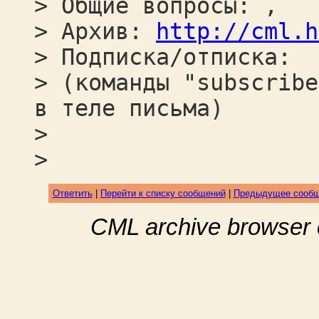
> Общие вопросы: ,
> Архив:
http://cml.h
> Подписка/отписка:
> (команды "subscribe
в теле письма)
>
>
Ответить
|
Перейти к списку сообщений
|
Предыдущее сооб
CML archive browser 