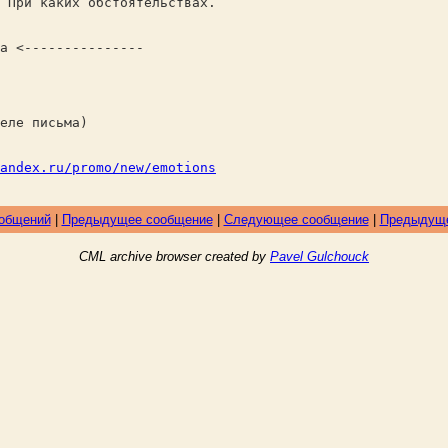
 При каких обстоятельствах.
а <---------------
еле письма)
andex.ru/promo/new/emotions
ообщений
|
Предыдущее сообщение
|
Следующее сообщение
|
Предыдуще
CML archive browser created by
Pavel Gulchouck