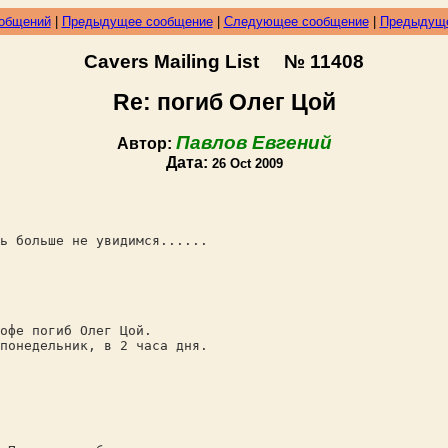
ообщений
|
Предыдущее сообщение
|
Следующее сообщение
|
Предыдуще
Cavers Mailing List № 11408
Re: погиб Олег Цой
Павлов Евгений
Автор:
Дата:
26 Oct 2009
ь больше не увидимся......
офе погиб Олег Цой.
понедельник, в 2 часа дня.