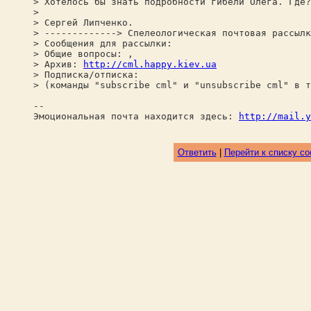
> Хотелось бы знать подробности гибели Олега. Где?
>
> Сергей Липченко.
> -------------> Спелеологическая почтовая рассылк
> Сообщения для рассылки:
> Общие вопросы: ,
> Архив:
http://cml.happy.kiev.ua
> Подписка/отписка:
> (команды "subscribe cml" и "unsubscribe cml" в т
--
Эмоциональная почта находится здесь:
http://mail.y
Ответить
|
Перейти к списку с