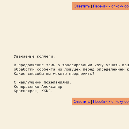
Ответить
|
Перейти к списку с
Уважаемые коллеги,
В продолжение темы о трассировании хочу узнать ваш
обработки сорбента из ловушек перед определением к
Какие способы вы можете предложить?
С наилучшими пожеланиями,
Кондрасенко Александр
Красноярск, КККС.
Ответить
|
Перейти к списку с