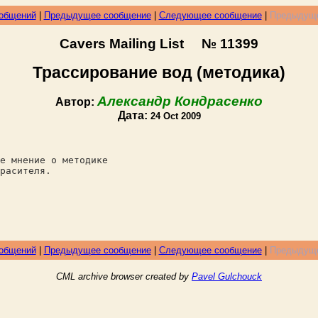
ообщений
|
Предыдущее сообщение
|
Следующее сообщение
|
Предыдуще
Cavers Mailing List № 11399
Трассирование вод (методика)
Александр Кондрасенко
Автор:
Дата:
24 Oct 2009
е мнение о методике
расителя.
ообщений
|
Предыдущее сообщение
|
Следующее сообщение
|
Предыдуще
CML archive browser created by
Pavel Gulchouck