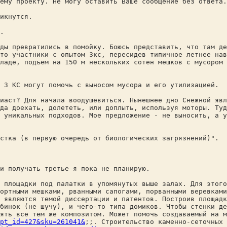
ему проекту. Не могу оставить Ваше сообщение без ответа.
икнутся.
.
ды превратились в помойку. Боюсь представить, что там де
то участники с опытом 3кс, пересидев типичное летнее нав
ладе, подъем на 150 м нескольких сотен мешков с мусором 
 3 КС могут помочь с выносом мусора и его утилизацией.
иаст? Для начала воодушевиться. Нынешнее дно Снежной явл
да доехать, долететь, или доплыть, используя моторы. Туд
 уникальных подходов. Мое предложение - не выносить, а у
стка (в первую очередь от биологических загрязнений)".
и получать третье я пока не планирую.
 площадки под палатки в упомянутых выше залах. Для этого
ортными мешками, рванными сапогами, порванными веревками
 являются темой диссертации и патентов. Построив площадк
бинок (не шучу), и чего-то типа домиков. Чтобы стенки де
ять все тем же композитом. Может помочь создаваемый на м
pt_id=427&sku=261041&
;;. Строительство каменно-сеточных 