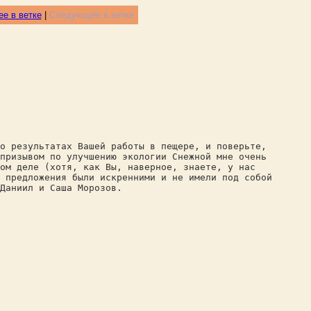
е в ветке
|
Следующее в ветке
о результатах Вашей работы в пещере, и поверьте,
призывом по улучшению экологии Снежной мне очень
том деле (хотя, как Вы, наверное, знаете, у нас
 предложения были искренними и не имели под собой
Даниил и Саша Морозов.