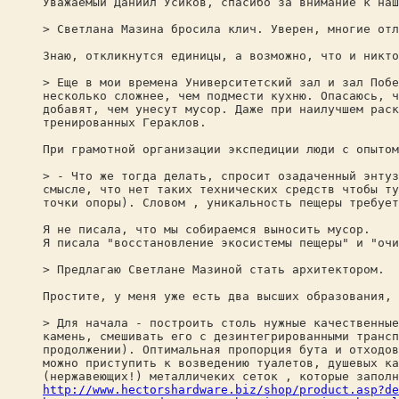
Уважаемый Даниил Усиков, спасибо за внимание к наш
> Светлана Мазина бросила клич. Уверен, многие отл
Знаю, откликнутся единицы, а возможно, что и никто
> Еще в мои времена Университетский зал и зал Побе
несколько сложнее, чем подмести кухню. Опасаюсь, ч
добавят, чем унесут мусор. Даже при наилучшем раск
тренированных Гераклов.
При грамотной организации экспедиции люди с опытом
> - Что же тогда делать, спросит озадаченный энтуз
смысле, что нет таких технических средств чтобы ту
точки опоры). Словом , уникальность пещеры требует
Я не писала, что мы собираемся выносить мусор.
Я писала "восстановление экосистемы пещеры" и "очи
> Предлагаю Светлане Мазиной стать архитектором.
Простите, у меня уже есть два высших образования, 
> Для начала - построить столь нужные качественные
камень, смешивать его с дезинтегрированными трансп
продолжении). Оптимальная пропорция бута и отходов
можно приступить к возведению туалетов, душевых ка
(нержавеющих!) металличеких сеток , которые заполн
http://www.hectorshardware.biz/shop/product.asp?de