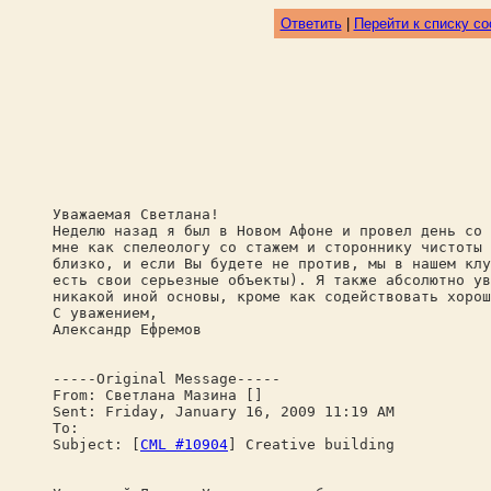
Ответить
|
Перейти к списку с
Уважаемая Светлана!
Неделю назад я был в Новом Афоне и провел день со 
мне как спелеологу со стажем и стороннику чистоты 
близко, и если Вы будете не против, мы в нашем клу
есть свои серьезные объекты). Я также абсолютно ув
никакой иной основы, кроме как содействовать хорош
С уважением,
Александр Ефремов
-----Original Message-----
From: Светлана Мазина []
Sent: Friday, January 16, 2009 11:19 AM
To:
Subject: [
CML #10904
] Creative building