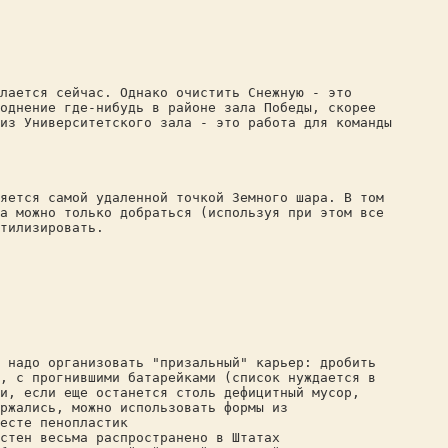
лается сейчас. Однако очистить Снежную - это
однение где-нибудь в районе зала Победы, скорее
из Университетского зала - это работа для команды
яется самой удаленной точкой Земного шара. В том
а можно только добраться (используя при этом все
тилизировать.
 надо организовать "призальный" карьер: дробить
, с прогнившими батарейками (список нуждается в
и, если еще останется столь дефицитный мусор,
ржались, можно использовать формы из
есте пенопластик
стен весьма распространено в Штатах