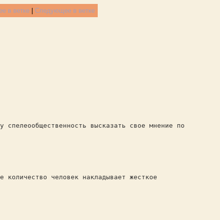
е в ветке
|
Следующее в ветке
у спелеообщественность высказать свое мнение по
е количество человек накладывает жесткое