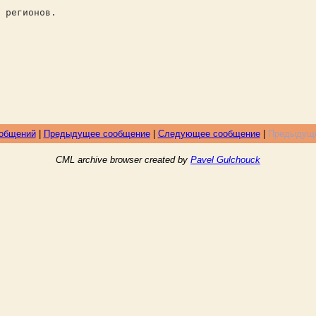
 регионов.
ообщений
|
Предыдущее сообщение
|
Следующее сообщение
|
Предыдуще
CML archive browser created by
Pavel Gulchouck