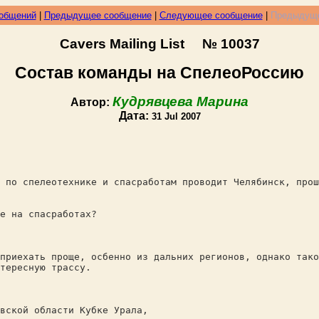
ообщений
|
Предыдущее сообщение
|
Следующее сообщение
|
Предыдуще
Cavers Mailing List № 10037
Состав команды на СпелеоРоссию
Кудрявцева Марина
Автор:
Дата:
31 Jul 2007
 по спелеотехнике и спасработам проводит Челябинск, прош
е на спасработах?
приехать проще, осбенно из дальних регионов, однако тако
тересную трассу.
вской области Кубке Урала,